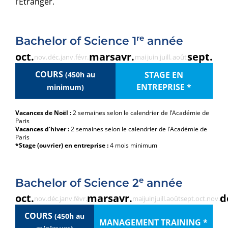
l’Etranger.
re
Bachelor of Science 1
année
oct.
mars
avr.
sept.
nov.
déc.
janv.
févr.
mai
juin
juill.
août
COURS
STAGE EN
(450h au
ENTREPRISE *
minimum)
Vacances de Noël :
2 semaines selon le calendrier de l’Académie de
Paris
Vacances d’hiver :
2 semaines selon le calendrier de l’Académie de
Paris
*Stage (ouvrier) en entreprise :
4 mois minimum
e
Bachelor of Science 2
année
oct.
mars
avr.
d
nov.
déc.
janv.
févr.
mai
juin
juill.
août
sept.
oct.
nov.
COURS
(450h au
MANAGEMENT TRAINING *