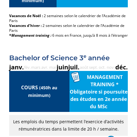
minimum)
Vacances de Noël :
2 semaines selon le calendrier de l’Académie de
Paris
Vacances d’hiver :
2 semaines selon le calendrier de l’Académie de
Paris
*
Management training :
6 mois en France, jusqu’à 8 mois à l’étranger
e
Bachelor of Science 3
année
janv.
juin
juil.
déc.
fév.
mars
avr.
mai
août
sept.
oct.
nov.
MANAGEMENT
TRAINING *
COURS
(450h au
Obligatoire si poursuite
minimum)
des études en 2e année
du MSc
Les emplois du temps permettent l’exercice d’activités
rémunératrices dans la limite de 20 h / semaine.