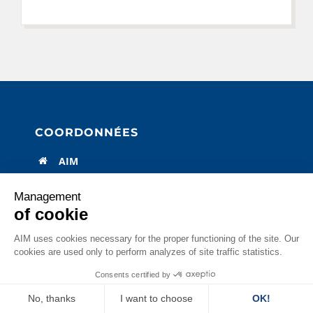
COORDONNÉES
AIM
2, rue Charbonnel
75013 PARIS – FRANCE
Management
of cookie
+33 (0)1 45 75 65 75
aim@aim.fr
AIM uses cookies necessary for the proper functioning of the site. Our
cookies are used only to perform analyzes of site traffic statistics.
Consents certified by
OFFRES DE STAGES ET D’EMPLOI
No, thanks
I want to choose
OK!