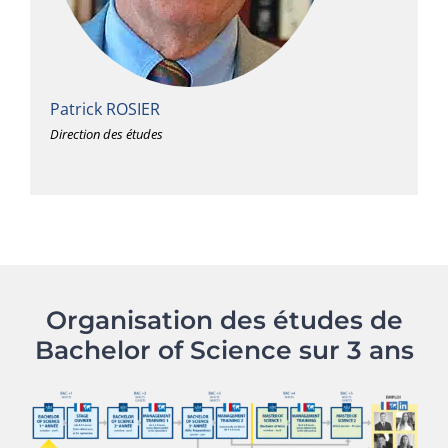
Patrick ROSIER
Direction des études
Organisation des études de
Bachelor of Science sur 3 ans
8
13
1
2
3
4
5
9
14