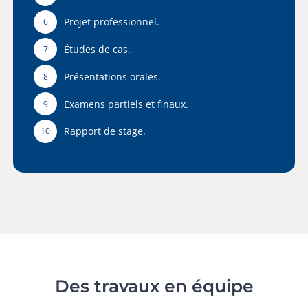
Projet professionnel.
6
Études de cas.
7
Présentations orales.
8
Examens partiels et finaux.
9
Rapport de stage.
10
Des travaux en équipe